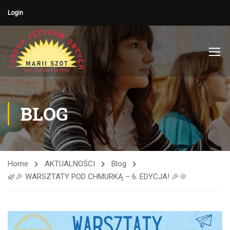
Login
BLOG
Home
AKTUALNOŚCI
Blog
🌿🎉 WARSZTATY POD CHMURKĄ – 6. EDYCJA! 🎉🌞